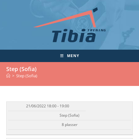
Skip
to
content
MENY
Step (Sofia)
>
Step (Sofia)
21/06/2022 18:00 - 19:00
DATO/TID
EVENT
TILGJENGELIGHET
STATUS
Step (Sofia)
8 plasser