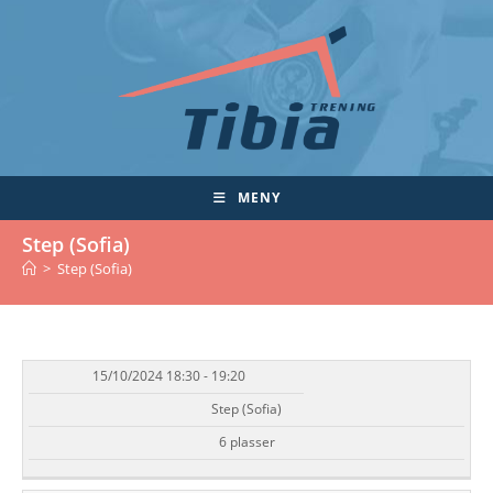
Skip
to
content
MENY
Step (Sofia)
>
Step (Sofia)
15/10/2024 18:30 - 19:20
DATO/TID
EVENT
TILGJENGELIGHET
STATUS
Step (Sofia)
6 plasser