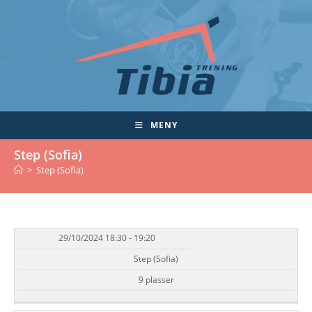
Skip
to
content
MENY
Step (Sofia)
>
Step (Sofia)
29/10/2024 18:30 - 19:20
DATO/TID
EVENT
TILGJENGELIGHET
STATUS
Step (Sofia)
9 plasser