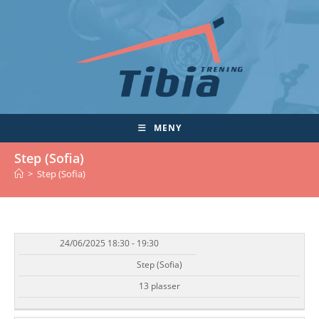
Skip
to
content
MENY
Step (Sofia)
>
Step (Sofia)
24/06/2025 18:30 - 19:30
DATO/TID
EVENT
TILGJENGELIGHET
STATUS
Step (Sofia)
13 plasser