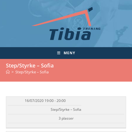
Skip
to
content
MENY
Step/Styrke – Sofia
>
Step/Styrke – Sofia
16/07/2020 19:00 - 20:00
DATO/TID
EVENT
TILGJENGELIGHET
STATUS
Step/Styrke – Sofia
3 plasser