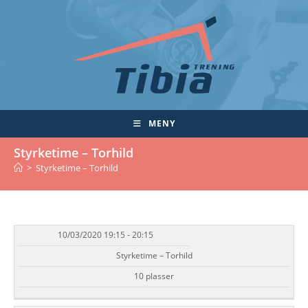
Skip
to
content
MENY
Styrketime – Torhild
>
Styrketime – Torhild
10/03/2020 19:15 - 20:15
DATO/TID
EVENT
TILGJENGELIGHET
STATUS
Styrketime – Torhild
10 plasser