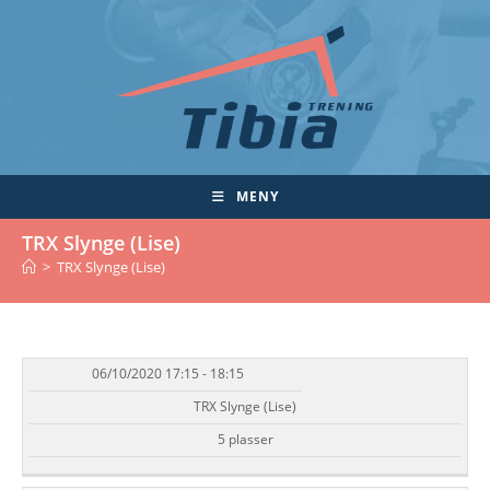
Skip
to
content
MENY
TRX Slynge (Lise)
>
TRX Slynge (Lise)
06/10/2020 17:15 - 18:15
DATO/TID
EVENT
TILGJENGELIGHET
STATUS
TRX Slynge (Lise)
5 plasser