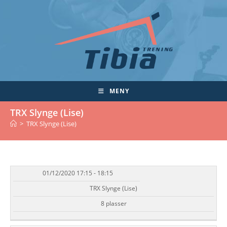
Skip
to
content
MENY
TRX Slynge (Lise)
>
TRX Slynge (Lise)
01/12/2020 17:15 - 18:15
DATO/TID
EVENT
TILGJENGELIGHET
STATUS
TRX Slynge (Lise)
8 plasser