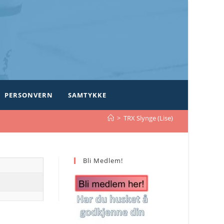
PERSONVERN
SAMTYKKE
>
TRX Slynge (Lise)
Bli Medlem!