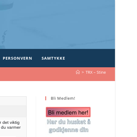
PERSONVERN
SAMTYKKE
>
TRX – Stine
Bli Medlem!
 det viktig
t du varmer