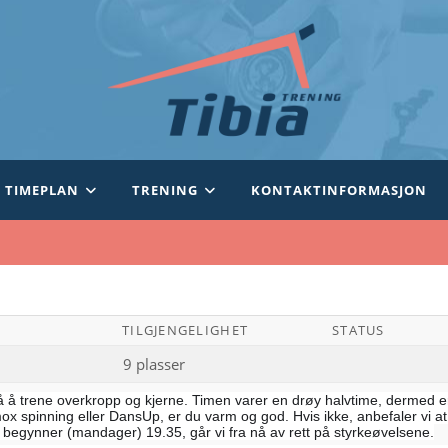
TIMEPLAN
TRENING
KONTAKTINFORMASJON
TILGJENGELIGHET
STATUS
9 plasser
å å trene overkropp og kjerne. Timen varer en drøy halvtime, dermed er
x spinning eller DansUp, er du varm og god. Hvis ikke, anbefaler vi a
 begynner (mandager) 19.35, går vi fra nå av rett på styrkeøvelsene.