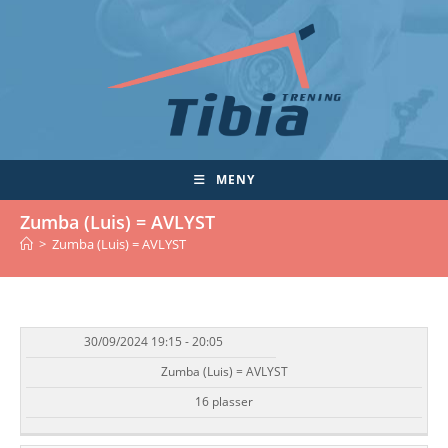
Skip
to
content
MENY
Zumba (Luis) = AVLYST
>
Zumba (Luis) = AVLYST
30/09/2024 19:15 - 20:05
DATO/TID
EVENT
TILGJENGELIGHET
STATUS
Zumba (Luis) = AVLYST
16 plasser