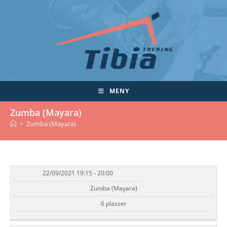
Skip
to
content
MENY
Zumba (Mayara)
>
Zumba (Mayara)
22/09/2021 19:15 - 20:00
DATO/TID
EVENT
TILGJENGELIGHET
STATUS
Zumba (Mayara)
6 plasser