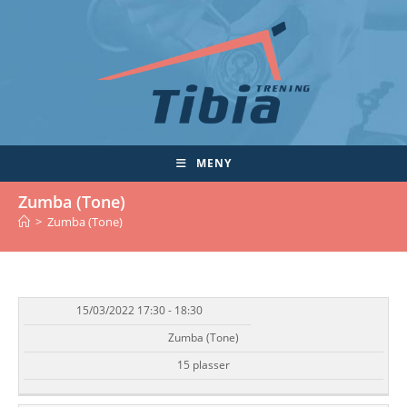
Skip
to
content
MENY
Zumba (Tone)
>
Zumba (Tone)
15/03/2022 17:30 - 18:30
DATO/TID
EVENT
TILGJENGELIGHET
STATUS
Zumba (Tone)
15 plasser