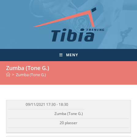
Skip
to
content
MENY
Zumba (Tone G.)
>
Zumba (Tone G.)
09/11/2021 17:30 - 18:30
DATO/TID
EVENT
TILGJENGELIGHET
STATUS
Zumba (Tone G.)
20 plasser